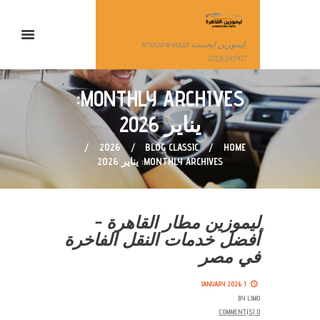
ليموزين ايجيبت limousine egypt
01126345417
MONTHLY ARCHIVES:
يناير 2026
2026
BLOG CLASSIC
HOME
MONTHLY ARCHIVES: يناير 2026
ليموزين مطار القاهرة –
أفضل خدمات النقل الفاخرة
في مصر
1 JANUARY 2026
BY
LIMO
COMMENT(S)
0