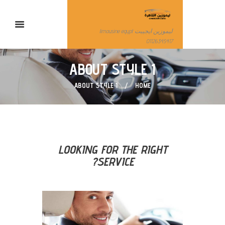
ليموزين ايجيبت limousine egypt
01126345417
ABOUT STYLE 1
ABOUT STYLE 1
HOME
LOOKING FOR THE RIGHT
SERVICE?