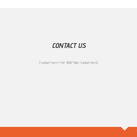
CONTACT US
[contact-form-7 id=”1000″ title=”Contact Form”]