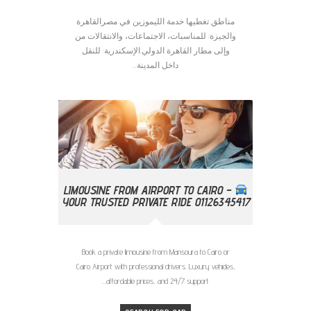
مناطق تغطيها خدمة الليموزين في مصرالقاهرة
والجيزة: للمناسبات، الاجتماعات، والانتقالات من
وإلى مطار القاهرة الدولي.الإسكندرية: للنقل
داخل المدينة...
LIMOUSINE FROM AIRPORT TO CAIRO –
YOUR TRUSTED PRIVATE RIDE 01126345417
Book a private limousine from Mansoura to Cairo or
Cairo Airport with professional drivers. Luxury vehicles,
affordable prices, and 24/7 support...