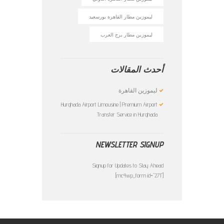
ليموزين مطار القاهرة بورسعيد
ليموزين مطار برج العرب
أحدث المقالات
ليموزين القاهرة
Hurghada Airport Limousine | Premium Airport
Transfer Service in Hurghada
NEWSLETTER SIGNUP
Signup for Updates to Stay Ahead
[mc4wp_form id="271"]