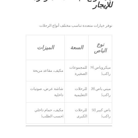
للإيجار
نوفر خيارات متعددة تناسب مختلف أنواع الرحلات:
نوع
السعة
الميزات
الباص
ميكروباص (14
للمجموعات
مكيف، مقاعد مريحة
راكب)
الصغيرة
ميني باص (28
للرحلات
شاشة عرض، صوتيات
راكب)
التعليمية
داخلية
باص كبير (50
للرحلات
مكيف، حمام داخلي
راكب)
الكبرى
(حسب الطلب)