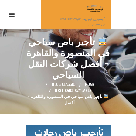
ليموزين ايجيبت limousine egypt
01126345417
تأجير باص سياحي
في المنصورة والقاهرة
– أفضل شركات النقل
السياحي
BLOG CLASSIC
HOME
BEST CARS AVAILABLE
تأجير باص سياحي في المنصورة والقاهرة –
أفضل...