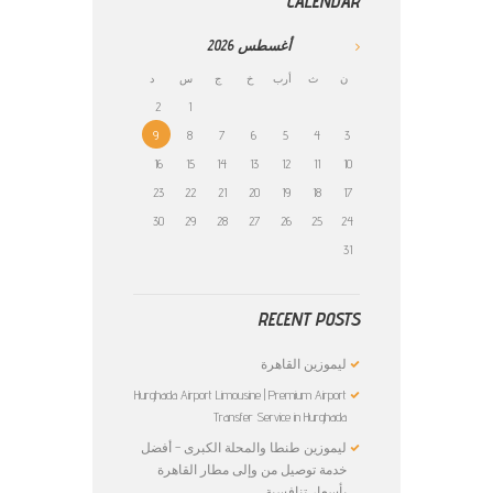
CALENDAR
أغسطس
2026
ن
ث
أرب
خ
ج
س
د
2
1
9
8
7
6
5
4
3
16
15
14
13
12
11
10
23
22
21
20
19
18
17
30
29
28
27
26
25
24
31
RECENT POSTS
ليموزين القاهرة
Hurghada Airport Limousine | Premium Airport
Transfer Service in Hurghada
ليموزين طنطا والمحلة الكبرى – أفضل
خدمة توصيل من وإلى مطار القاهرة
بأسعار تنافسية