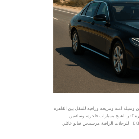
ن وسيلة آمنة ومريحة وراقية للتنقل بين القاهرة
رة كفر الشيخ بسيارات فاخرة، وسائقين
أنواع السيارات المتوفرة: مرسيدس E-Class – للرحلات الراقية مرسيدس فيانو عائلي –