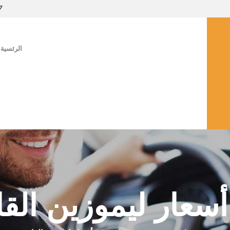
7
الرئسية