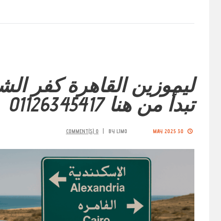
ليموزين القاهرة كفر الش
تبدأ من هنا 01126345417
COMMENT(S)
0
BY
LIMO
30 MAY 2025