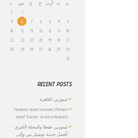
ن
ث
أرب
خ
ج
س
د
2
1
9
8
7
6
5
4
3
16
15
14
13
12
11
10
23
22
21
20
19
18
17
30
29
28
27
26
25
24
31
RECENT POSTS
ليموزين القاهرة
Hurghada Airport Limousine | Premium
Airport Transfer Service in Hurghada
ليموزين طنطا والمحلة الكبرى –
أفضل خدمة توصيل من وإلى