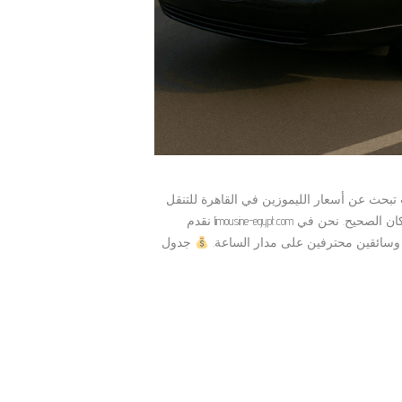
 تبحث عن أسعار الليموزين في القاهرة للتنقل
أو الاستقبال من وإلى المطار أو السفر بين المحافظات، فأنت في المكان الصحيح. نحن في limousine-egypt.com نقدم
 وسائقين محترفين على مدار الساعة.
جدول