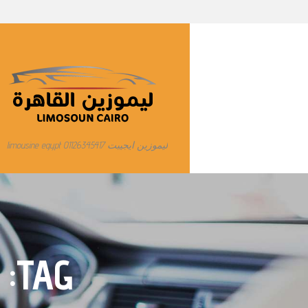
ليموزين ايجيبت limousine egypt 01126345417
TAG: أسعار ليموزين القاهرة