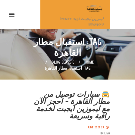
ليموزين ايجيبت limousine egypt
01126345417
TAG: استقبال مطار
القاهرة
BLOG CLASSIC
HOME
TAG: استقبال مطار القاهرة
سيارات توصيل من
مطار القاهرة – احجز الآن
مع ليموزين ايجبت لخدمة
راقية وسريعة
23 JUNE 2025
BY
LIMO