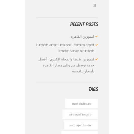
31
RECENT POSTS
ليموزين القاهرة
Hurghada Airport Limousine | Premium Airport
Transfer Service in Hurghada
ليموزين طنطا والمحلة الكبرى – أفضل
خدمة توصيل من وإلى مطار القاهرة
بأسعار تنافسية
TAGS
airport shuttle cairo
cairo airport limousine
cairo airport transfer