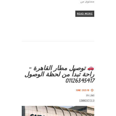
مستوى من
READ MORE
توصيل مطار القاهرة –
راحة تبدأ من لحظة الوصول
01126345417
10 JUNE 2025
BY
LIMO
COMMENT(S)
0