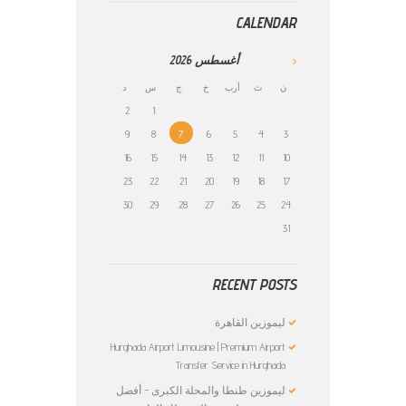
CALENDAR
أغسطس
2026
ن
ث
أرب
خ
ج
س
د
2
1
9
8
7
6
5
4
3
16
15
14
13
12
11
10
23
22
21
20
19
18
17
30
29
28
27
26
25
24
31
RECENT POSTS
ليموزين القاهرة
Hurghada Airport Limousine | Premium Airport
Transfer Service in Hurghada
ليموزين طنطا والمحلة الكبرى – أفضل