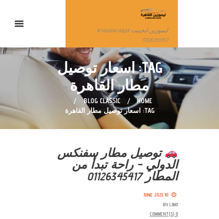
ليموزين ايجيبت limousine egypt
01126345417
TAG: اسعار توصيل
مطار القاهرة
BLOG CLASSIC
HOME
TAG: اسعار توصيل مطار القاهرة
توصيل مطار سفنكس
الدولي – راحة تبدأ من
المطار 01126345417
10 JUNE 2025
BY
LIMO
COMMENT(S)
0