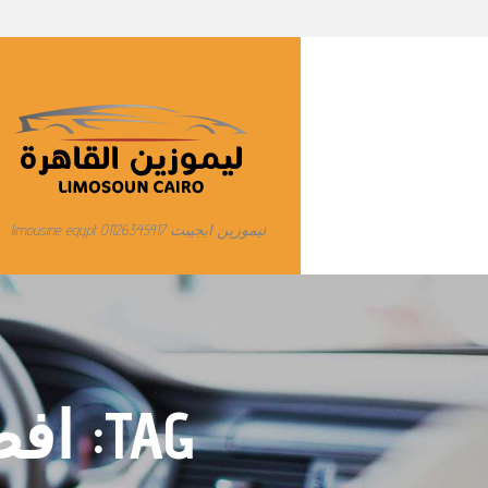
ليموزين ايجيبت limousine egypt 01126345417
TAG: افضل ليموزين مطار القاهرة