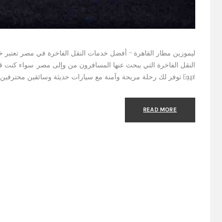
ليموزين مطار القاهرة – أفضل خدمات النقل الفاخرة في مصر تعتبر 
Egypt توفر لك رحلة مريحة وآمنة مع سيارات حديثة وسائقين محترفين. سواء كنت تبحث عن ليموزين المطار، أو
READ MORE