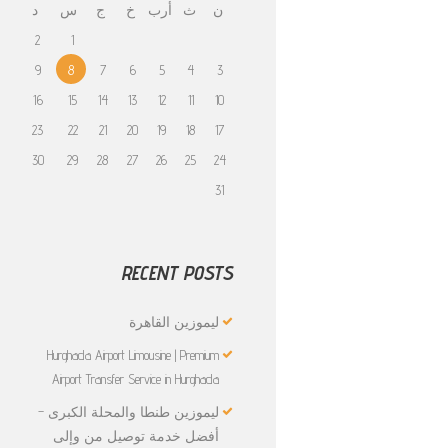
ن
ث
أرب
خ
ج
س
د
2
1
9
8
7
6
5
4
3
16
15
14
13
12
11
10
23
22
21
20
19
18
17
30
29
28
27
26
25
24
31
RECENT POSTS
ليموزين القاهرة
Hurghada Airport Limousine | Premium
Airport Transfer Service in Hurghada
ليموزين طنطا والمحلة الكبرى –
أفضل خدمة توصيل من وإلى