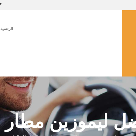
7
الرئسية