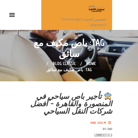
ليموزين ايجيبت limousine egypt
01126345417
TAG: باص مكيف مع
سائق
BLOG CLASSIC
HOME
TAG: باص مكيف مع سائق
تأجير باص سياحي في
المنصورة والقاهرة – أفضل
شركات النقل السياحي
14 JUNE 2025
BY
LIMO
COMMENT(S)
0