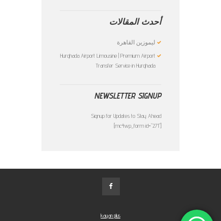
أحدث المقالات
ليموزين القاهرة
Hurghada Airport Limousine | Premium Airport
Transfer Service in Hurghada
NEWSLETTER SIGNUP
Signup for Updates to Stay Ahead
[mc4wp_form id="271"]
kayan plus