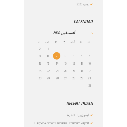
يونيو
2020
CALENDAR
أغسطس
2026
ن
ث
أرب
خ
ج
س
د
2
1
9
8
7
6
5
4
3
16
15
14
13
12
11
10
23
22
21
20
19
18
17
30
29
28
27
26
25
24
31
RECENT POSTS
ليموزين القاهرة
Hurghada Airport Limousine | Premium Airport