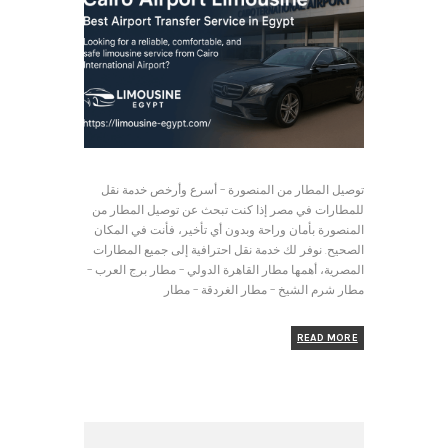
توصيل المطار من المنصورة – أسرع وأرخص خدمة نقل
للمطارات في مصر إذا كنت تبحث عن توصيل المطار من
المنصورة بأمان وراحة وبدون أي تأخير، فأنت في المكان
الصحيح. نوفر لك خدمة نقل احترافية إلى جميع المطارات
المصرية، أهمها مطار القاهرة الدولي – مطار برج العرب –
مطار شرم الشيخ – مطار الغردقة – مطار
READ MORE