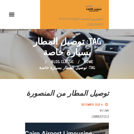
ليموزين ايجيبت limousine egypt
01126345417
TAG: توصيل المطار
بسيارة خاصة
BLOG CLASSIC
HOME
TAG: توصيل المطار بسيارة خاصة
توصيل المطار من المنصورة
6 DECEMBER 2025
BY
LIMO
COMMENT(S)
0