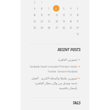
2
1
9
8
7
6
5
4
3
16
15
14
13
12
11
10
23
22
21
20
19
18
17
30
29
28
27
26
25
24
31
RECENT POSTS
ليموزين القاهرة
Hurghada Airport Limousine | Premium Airport
Transfer Service in Hurghada
ليموزين طنطا والمحلة الكبرى – أفضل
خدمة توصيل من وإلى مطار القاهرة
بأسعار تنافسية
TAGS