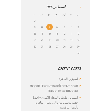
أغسطس
2026
ن
ث
أرب
خ
ج
س
د
2
1
9
8
7
6
5
4
3
16
15
14
13
12
11
10
23
22
21
20
19
18
17
30
29
28
27
26
25
24
31
RECENT POSTS
ليموزين القاهرة
Hurghada Airport Limousine | Premium Airport
Transfer Service in Hurghada
ليموزين طنطا والمحلة الكبرى – أفضل
خدمة توصيل من وإلى مطار القاهرة
بأسعار تنافسية