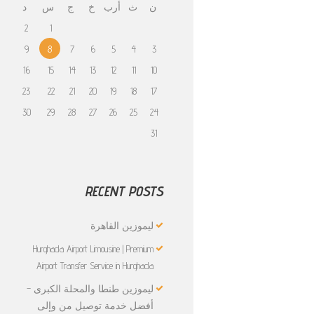
ن
ث
أرب
خ
ج
س
د
2
1
9
8
7
6
5
4
3
16
15
14
13
12
11
10
23
22
21
20
19
18
17
30
29
28
27
26
25
24
31
RECENT POSTS
ليموزين القاهرة
Hurghada Airport Limousine | Premium
Airport Transfer Service in Hurghada
ليموزين طنطا والمحلة الكبرى –
أفضل خدمة توصيل من وإلى