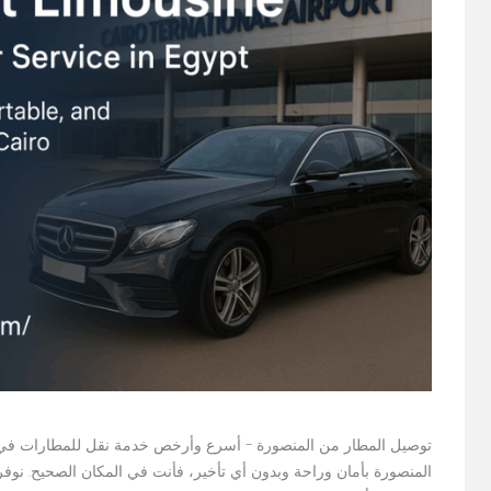
توصيل المطار من المنصورة – أسرع وأرخص خدمة نقل للمطارات في
المنصورة بأمان وراحة وبدون أي تأخير، فأنت في المكان الصحيح. نوف