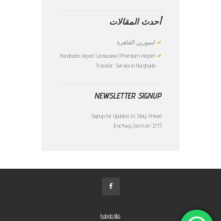
أحدث المقالات
ليموزين القاهرة
Hurghada Airport Limousine | Premium Airport
Transfer Service in Hurghada
NEWSLETTER SIGNUP
Signup for Updates to Stay Ahead
[mc4wp_form id="271"]
kayan plus