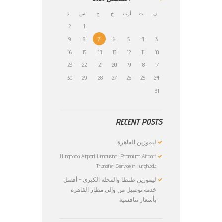
ن
ث
أرب
خ
ج
س
د
2
1
9
8
7
6
5
4
3
16
15
14
13
12
11
10
23
22
21
20
19
18
17
30
29
28
27
26
25
24
31
RECENT POSTS
ليموزين القاهرة
Hurghada Airport Limousine | Premium Airport
Transfer Service in Hurghada
ليموزين طنطا والمحلة الكبرى – أفضل
خدمة توصيل من وإلى مطار القاهرة
بأسعار تنافسية