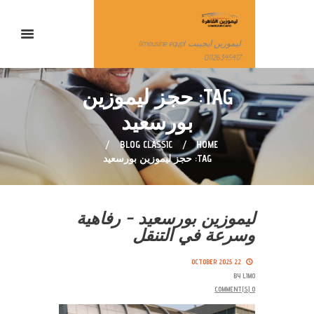
ليموزين ايجيبت limousine egypt
01126345417
TAG: حجز ليموزين
بورسعيد
BLOG CLASSIC
HOME
TAG: حجز ليموزين بورسعيد
ليموزين بورسعيد – رفاهية
وسرعة في التنقل
22 OCTOBER 2025
BY
LIMO
COMMENT(S)
0