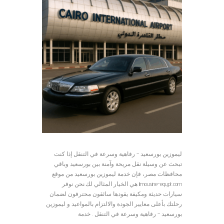
ليموزين بورسعيد – رفاهية وسرعة في التنقل إذا كنت
تبحث عن وسيلة نقل مريحة وآمنة بين بورسعيد وباقي
محافظات مصر، فإن خدمة ليموزين بورسعيد من موقع
limousine-egypt.com هي الخيار المثالي لك.نحن نوفر
سيارات حديثة ومكيفة يقودها سائقون محترفون لضمان
رحلتك بأعلى معايير الجودة والالتزام بالمواعيد و ليموزين
بورسعيد – رفاهية وسرعة في التنقل . خدمة