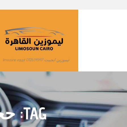
ليموزين ايجيبت limousine egypt 01126345417
TAG: حجز ليموزين مطار الغردقة