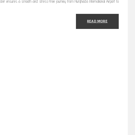
ansfer ensures a smooth and stress-free journey from Hurghada International Airport to
READ MORE