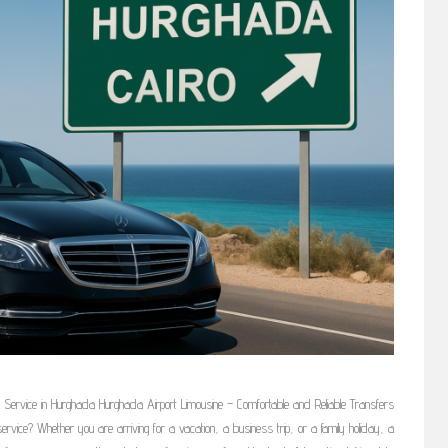
r Service in Hurghada Hurghada Airport Limousine – Comfortable and Reliable Transfers
ervice? Whether you are arriving for a vacation, a business trip, or a family holiday, a