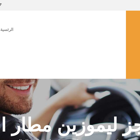
7
الرئسية