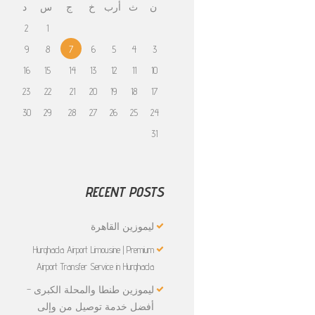
ن
ث
أرب
خ
ج
س
د
2
1
9
8
7
6
5
4
3
16
15
14
13
12
11
10
23
22
21
20
19
18
17
30
29
28
27
26
25
24
31
RECENT POSTS
ليموزين القاهرة
Hurghada Airport Limousine | Premium
Airport Transfer Service in Hurghada
ليموزين طنطا والمحلة الكبرى –
أفضل خدمة توصيل من وإلى