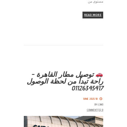
مستوى من
READ MORE
توصيل مطار القاهرة –
راحة تبدأ من لحظة الوصول
01126345417
10 JUNE 2025
BY
LIMO
COMMENT(S)
0