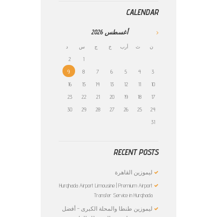
CALENDAR
أغسطس
2026
ن
ث
أرب
خ
ج
س
د
2
1
9
8
7
6
5
4
3
16
15
14
13
12
11
10
23
22
21
20
19
18
17
30
29
28
27
26
25
24
31
RECENT POSTS
ليموزين القاهرة
Hurghada Airport Limousine | Premium Airport
Transfer Service in Hurghada
ليموزين طنطا والمحلة الكبرى – أفضل