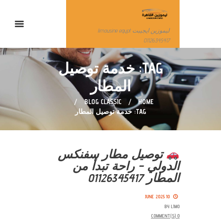
ليموزين ايجيبت limousine egypt
01126345417
TAG: خدمة توصيل
المطار
BLOG CLASSIC
HOME
TAG: خدمة توصيل المطار
توصيل مطار سفنكس
الدولي – راحة تبدأ من
المطار 01126345417
10 JUNE 2025
BY
LIMO
COMMENT(S)
0