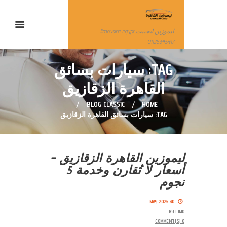
ليموزين ايجيبت limousine egypt
01126345417
TAG: سيارات بسائق
القاهرة الزقازيق
BLOG CLASSIC
HOME
TAG: سيارات بسائق القاهرة الزقازيق
ليموزين القاهرة الزقازيق –
أسعار لا تُقارن وخدمة 5
نجوم
30 MAY 2025
BY
LIMO
COMMENT(S)
0