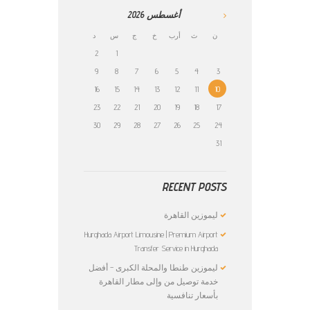
أغسطس
2026
ن
ث
أرب
خ
ج
س
د
2
1
9
8
7
6
5
4
3
16
15
14
13
12
11
10
23
22
21
20
19
18
17
30
29
28
27
26
25
24
31
RECENT POSTS
ليموزين القاهرة
Hurghada Airport Limousine | Premium Airport
Transfer Service in Hurghada
ليموزين طنطا والمحلة الكبرى – أفضل
خدمة توصيل من وإلى مطار القاهرة
بأسعار تنافسية