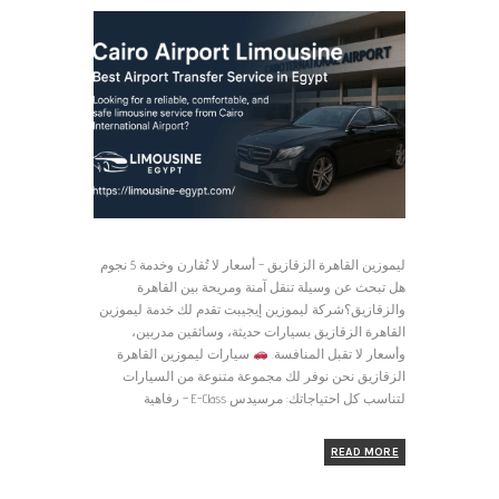
ليموزين القاهرة الزقازيق – أسعار لا تُقارن وخدمة 5 نجوم
هل تبحث عن وسيلة تنقل آمنة ومريحة بين القاهرة
والزقازيق؟شركة ليموزين إيجيبت تقدم لك خدمة ليموزين
القاهرة الزقازيق بسيارات حديثة، وسائقين مدربين،
وأسعار لا تقبل المنافسة.
سيارات ليموزين القاهرة
الزقازيق نحن نوفر لك مجموعة متنوعة من السيارات
لتناسب كل احتياجاتك: مرسيدس E-Class – رفاهية
READ MORE