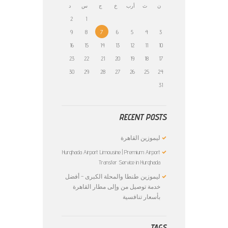
ن
ث
أرب
خ
ج
س
د
2
1
9
8
7
6
5
4
3
16
15
14
13
12
11
10
23
22
21
20
19
18
17
30
29
28
27
26
25
24
31
RECENT POSTS
ليموزين القاهرة
Hurghada Airport Limousine | Premium Airport
Transfer Service in Hurghada
ليموزين طنطا والمحلة الكبرى – أفضل
خدمة توصيل من وإلى مطار القاهرة
بأسعار تنافسية
TAGS