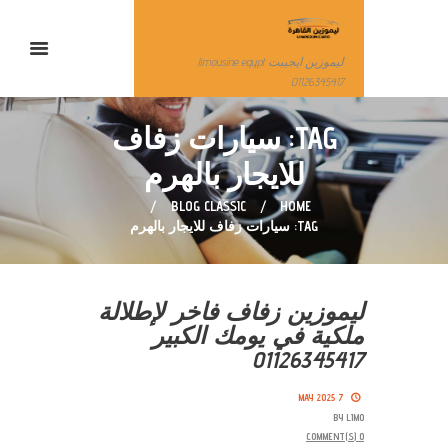
ليموزين ايجيبت limousine egypt
01126345417
TAG: سيارات زفاف
للايجار بالهرم
BLOG CLASSIC
HOME
TAG: سيارات زفاف للايجار بالهرم
ليموزين زفاف فاخر لإطلالة
ملكية في يومك الكبير
01126345417
7 MAY 2025
BY
LIMO
COMMENT(S)
0