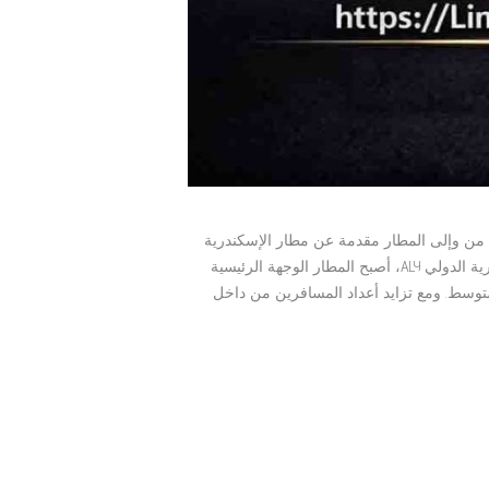
ي (ALY) – أفضل وسيلة انتقال من وإلى المطار مقدمة عن مطار الإسكندرية
الدولي (ALY) بعد تغيير اسم مطار برج العرب الدولي إلى مطار الإسكندرية الدولي ALY، أصبح المطار الوجهة الرئيسية
لمتوسط. ومع تزايد أعداد المسافرين من داخل