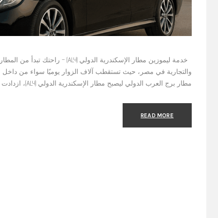
خدمة ليموزين مطار الإسكندرية الدولي (
والتجارية في مصر، حيث تستقطب آلاف الزوار يوميًا سواء من داخل م
مطار برج العرب الدولي ليصبح مطار الإسكندرية الدولي (ALY)، ازدادت أهمية المطار باعتباره البوابة الجوية الأساسية
READ MORE