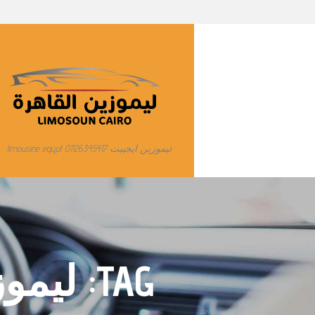
ليموزين ايجيبت limousine egypt 01126345417
TAG: ل