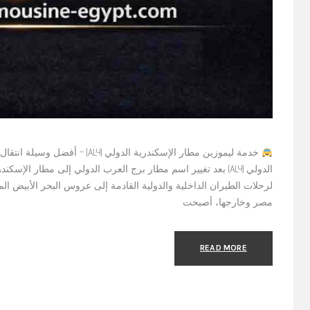
خدمة ليموزين مطار الإسكندرية الدول
لرحلات الطيران الداخلية والدولية القادمة إلى عروس البحر الأبيض ا
مصر وخارجها، أصبحت
READ MORE