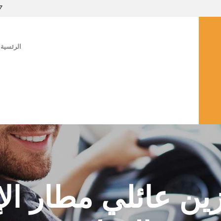
7
الرئسية
يموزين عائلي مطار ا