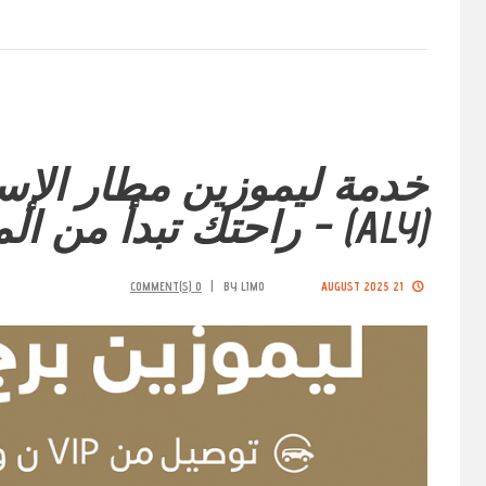
خدمة ليموزين مطار الإس
(ALY) – راحتك تبدأ من المطار
COMMENT(S)
0
BY
LIMO
21 AUGUST 2025