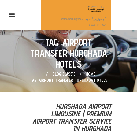
ليموزين ايجيبت limousine egypt
01126345417
TAG: AIRPORT
TRANSFER HURGHADA
HOTELS
BLOG CLASSIC
HOME
TAG: AIRPORT TRANSFER HURGHADA HOTELS
HURGHADA AIRPORT
LIMOUSINE | PREMIUM
AIRPORT TRANSFER SERVICE
IN HURGHADA