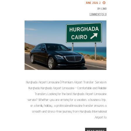
2 JUNE 2026
BY
LIMO
COMMENT(S)
0
Hurghada Airport Limousine | Premium Airport Transfer Service in
Hurghada Hurghada Airport Limousine – Comfortable and Reliable
Transfers Looking for the best Hurghada Airport Limousine
service? Whether you are arriving for a vacation, a business trip,
or a family holiday, a professional limousine transfer ensures a
smooth and stress-free journey from Hurghada International
Airport to