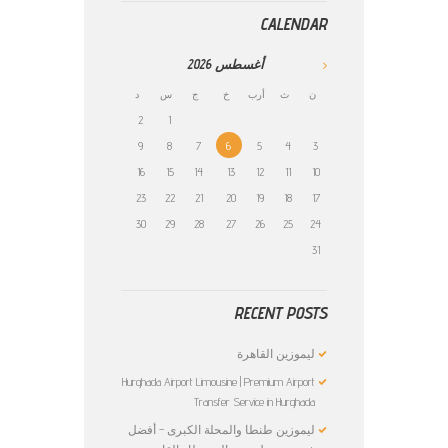
CALENDAR
أغسطس
2026
ن
ث
أرب
خ
ج
س
د
2
1
9
8
7
6
5
4
3
16
15
14
13
12
11
10
23
22
21
20
19
18
17
30
29
28
27
26
25
24
31
RECENT POSTS
ليموزين القاهرة
Hurghada Airport Limousine | Premium Airport
Transfer Service in Hurghada
ليموزين طنطا والمحلة الكبرى – أفضل