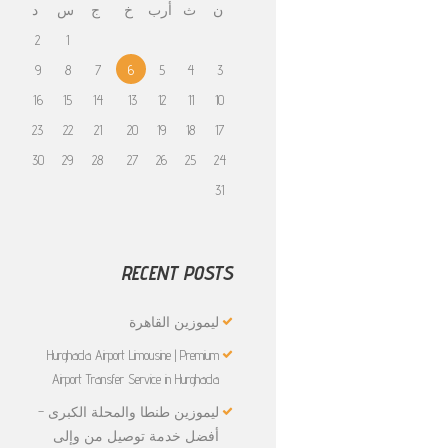
ن
ث
أرب
خ
ج
س
د
2
1
9
8
7
6
5
4
3
16
15
14
13
12
11
10
23
22
21
20
19
18
17
30
29
28
27
26
25
24
31
RECENT POSTS
ليموزين القاهرة
Hurghada Airport Limousine | Premium
Airport Transfer Service in Hurghada
ليموزين طنطا والمحلة الكبرى –
أفضل خدمة توصيل من وإلى