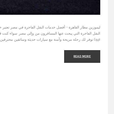
ليموزين مطار القاهرة – أفضل خدمات النقل الفاخرة في مصر تعتبر 
Egypt توفر لك رحلة مريحة وآمنة مع سيارات حديثة وسائقين محترفين. سواء كنت تبحث عن ليموزين المطار، أو
READ MORE