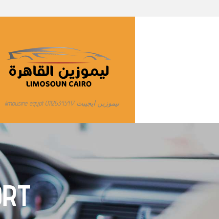
ليموزين ايجيبت limousine egypt 01126345417
ORT