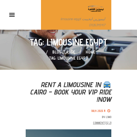
ليموزين ايجيبت limousine egypt
01126345417
TAG: LIMOUSINE EGYPT
BLOG CLASSIC
HOME
TAG: LIMOUSINE EGYPT
RENT A LIMOUSINE IN
CAIRO – BOOK YOUR VIP RIDE
NOW!
11 JULY 2025
BY
LIMO
COMMENT(S)
21