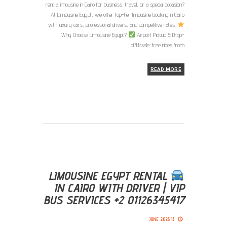
rent a limousine in Cairo for business, travel, or a special occasion?
At Limousine Egypt, we offer top-tier limousine booking in Cairo
with luxury cars, professional drivers, and competitive rates.
Why Choose Limousine Egypt?
Airport Pickup & Drop-
offHassle-free rides from
READ MORE
LIMOUSINE EGYPT RENTAL
IN CAIRO WITH DRIVER | VIP
BUS SERVICES +2 01126345417
13 JUNE 2025