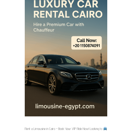
Rent a Limousine in Cairo – Book Your VIP Ride Now! Looking to