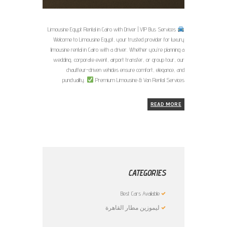
Limousine Egypt Rental in Cairo with Driver | VIP Bus Services
Welcome to Limousine Egypt, your trusted provider for luxury
limousine rental in Cairo with a driver. Whether you’re planning a
wedding, corporate event, airport transfer, or group tour, our
chauffeur-driven vehicles ensure comfort, elegance, and
punctuality.
Premium Limousine & Van Rental Services
READ MORE
CATEGORIES
Best Cars Available
ليموزين مطار القاهرة