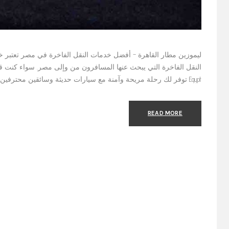
ليموزين مطار القاهرة – أفضل خدمات النقل الفاخرة في مصر تعتبر 
Egypt توفر لك رحلة مريحة وآمنة مع سيارات حديثة وسائقين محترفين. سواء كنت تبحث عن ليموزين المطار، أو
READ MORE