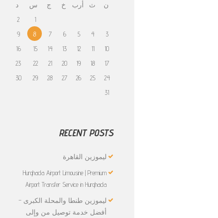
ن
ث
أرب
خ
ج
س
د
2
1
9
8
7
6
5
4
3
16
15
14
13
12
11
10
23
22
21
20
19
18
17
30
29
28
27
26
25
24
31
RECENT POSTS
ليموزين القاهرة
Hurghada Airport Limousine | Premium
Airport Transfer Service in Hurghada
ليموزين طنطا والمحلة الكبرى –
أفضل خدمة توصيل من وإلى