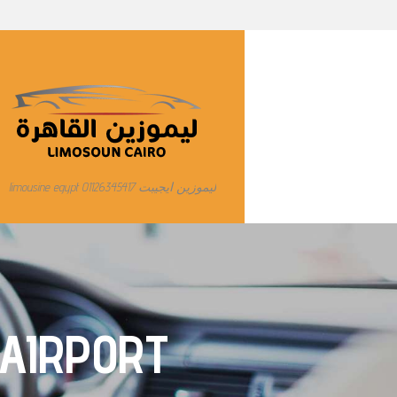
ليموزين ايجيبت limousine egypt 01126345417
 AIRPORT