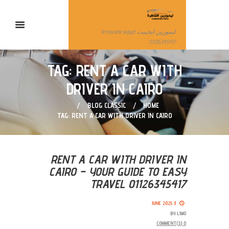
ليموزين ايجيبت limousine egypt
01126345417
TAG: RENT A CAR WITH
DRIVER IN CAIRO
BLOG CLASSIC
HOME
TAG: RENT A CAR WITH DRIVER IN CAIRO
RENT A CAR WITH DRIVER IN
CAIRO – YOUR GUIDE TO EASY
TRAVEL 01126345417
3 JUNE 2025
BY
LIMO
COMMENT(S)
0