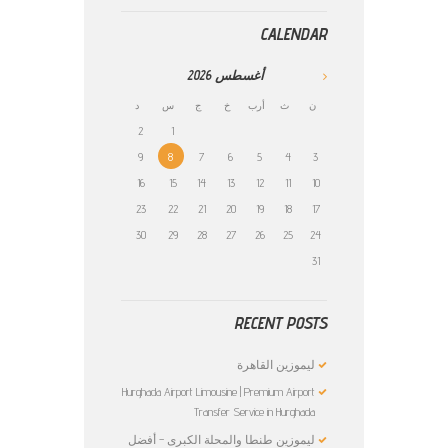
CALENDAR
أغسطس
2026
ن
ث
أرب
خ
ج
س
د
2
1
9
8
7
6
5
4
3
16
15
14
13
12
11
10
23
22
21
20
19
18
17
30
29
28
27
26
25
24
31
RECENT POSTS
ليموزين القاهرة
Hurghada Airport Limousine | Premium Airport
Transfer Service in Hurghada
ليموزين طنطا والمحلة الكبرى – أفضل