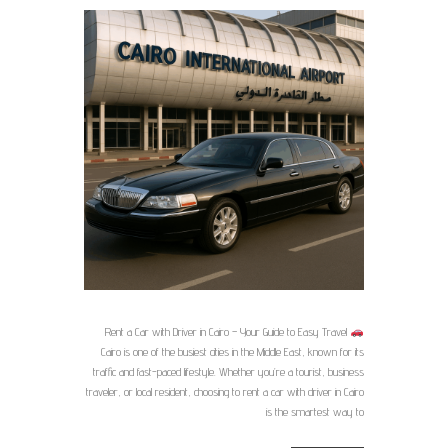
Rent a Car with Driver in Cairo – Your Guide to Easy Travel
Cairo is one of the busiest cities in the Middle East, known for its
traffic and fast-paced lifestyle. Whether you’re a tourist, business
traveler, or local resident, choosing to rent a car with driver in Cairo
is the smartest way to