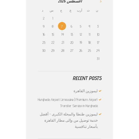
أغسطس
2026
ن
ث
أرب
خ
ج
س
د
2
1
9
8
7
6
5
4
3
16
15
14
13
12
11
10
23
22
21
20
19
18
17
30
29
28
27
26
25
24
31
RECENT POSTS
ليموزين القاهرة
Hurghada Airport Limousine | Premium Airport
Transfer Service in Hurghada
ليموزين طنطا والمحلة الكبرى – أفضل
خدمة توصيل من وإلى مطار القاهرة
بأسعار تنافسية