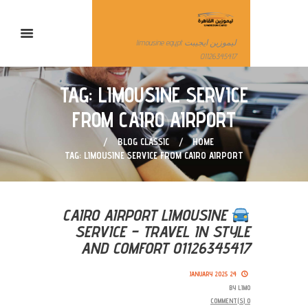
ليموزين ايجيبت limousine egypt
01126345417
TAG: LIMOUSINE SERVICE
FROM CAIRO AIRPORT
BLOG CLASSIC
HOME
TAG: LIMOUSINE SERVICE FROM CAIRO AIRPORT
CAIRO AIRPORT LIMOUSINE
SERVICE – TRAVEL IN STYLE
AND COMFORT 01126345417
24 JANUARY 2025
BY
LIMO
COMMENT(S)
0