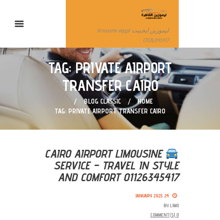
ليموزين ايجيبت limousine egypt
01126345417
TAG: PRIVATE AIRPORT
TRANSFER CAIRO
BLOG CLASSIC
HOME
TAG: PRIVATE AIRPORT TRANSFER CAIRO
CAIRO AIRPORT LIMOUSINE
SERVICE – TRAVEL IN STYLE
AND COMFORT 01126345417
24 JANUARY 2025
BY
LIMO
COMMENT(S)
0