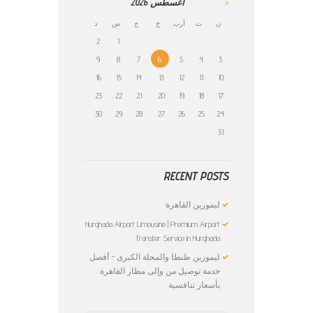
أغسطس
2026
ن
ث
أرب
خ
ج
س
د
2
1
9
8
7
6
5
4
3
16
15
14
13
12
11
10
23
22
21
20
19
18
17
30
29
28
27
26
25
24
31
RECENT POSTS
ليموزين القاهرة
Hurghada Airport Limousine | Premium Airport
Transfer Service in Hurghada
ليموزين طنطا والمحلة الكبرى – أفضل
خدمة توصيل من وإلى مطار القاهرة
بأسعار تنافسية